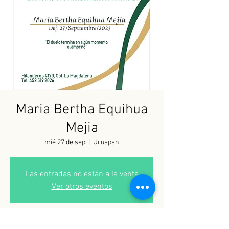
Maria Bertha Equihua
Mejia
mié 27 de sep
  |  
Uruapan
Las entradas no están a la venta
Ver otros eventos
Horario y ubicación