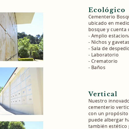
Ecológico
Cementerio Bosqu
ubicado en medio
bosque y cuenta 
- Amplio estacio
- Nichos y gaveta
- Sala de despedi
- Laboratorio
- Crematorio
- Baños
Ve
rtical
Nuestro innovad
cementerio verti
con un propósito
puede albergar ha
también estético