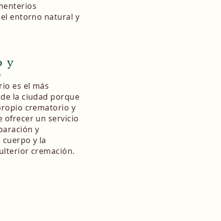
menterios
 el entorno natural y
o y
o
io es el más
 de la ciudad porque
propio crematorio y
 ofrecer un servicio
eparación y
cuerpo y la
 ulterior cremación.