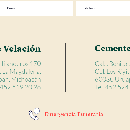
e Velación
Cemente
 Hilanderos 170
Calz. Benito
. La Magdalena,
Col. Los Riyi
an, Michoacán
60030 Uruap
. 452 519 20 26
Tel. 452 524
Emergencia Funeraria