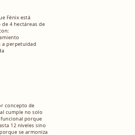
e Fénix está
 de 4 hectáreas de
con:
namiento
s a perpetuidad
da
or concepto de
cal cumple no solo
funcional porque
sta 12 niveles sino
 porque se armoniza