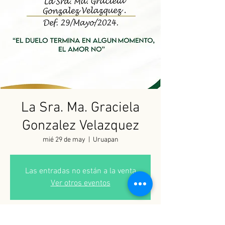
La Sra. Ma. Graciela
Gonzalez Velazquez
mié 29 de may
  |  
Uruapan
Las entradas no están a la venta
Ver otros eventos
Horario y ubicación