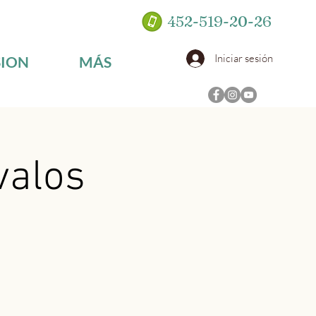
452-519-20-26
Iniciar sesión
SION
MÁS
valos