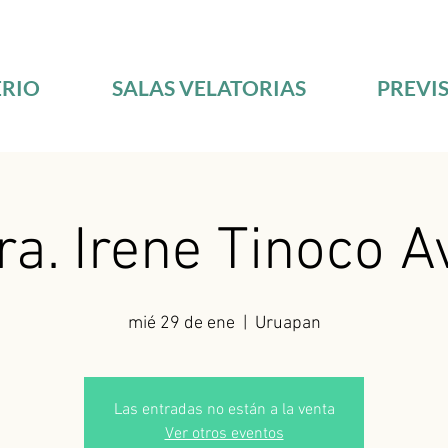
RIO
SALAS VELATORIAS
PREVI
ra. Irene Tinoco A
mié 29 de ene
  |  
Uruapan
Las entradas no están a la venta
Ver otros eventos