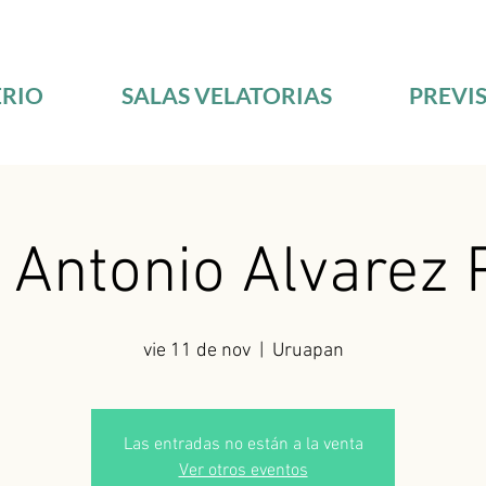
RIO
SALAS VELATORIAS
PREVI
. Antonio Alvarez 
vie 11 de nov
  |  
Uruapan
Las entradas no están a la venta
Ver otros eventos